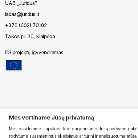
UAB „Juridus”
labas@juridus.lt
+370 (602) 70102
Taikos pr. 30, Klaipėda
ES projektų įgyvendinimas
© 2026. Visos teisės saugomos.
Mes vertiname Jūsų privatumą
Mes naudojame slapukus, kad pagerintume Jūsų naršymo patirt
rodytume suasmenintus skelbimus ar turinį ir analizuotume mūsų