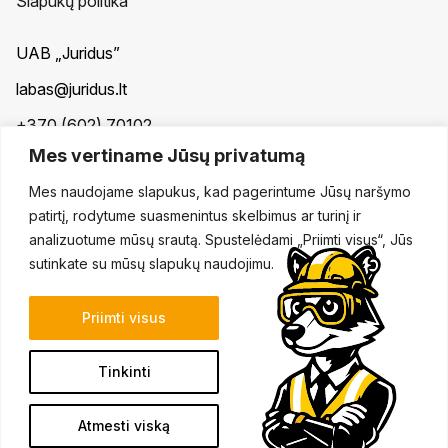
Slapukų politika
UAB „Juridus”
labas@juridus.lt
+370 (602) 70102
Mes vertiname Jūsų privatumą
Taikos pr. 30, Klaipėda
Mes naudojame slapukus, kad pagerintume Jūsų naršymo
ES projektų įgyvendinimas
patirtį, rodytume suasmenintus skelbimus ar turinį ir
analizuotume mūsų srautą. Spustelėdami „Priimti visus“, Jūs
sutinkate su mūsų slapukų naudojimu.
Priimti visus
Tinkinti
© 2026. Visos teisės saugomos.
Atmesti viską