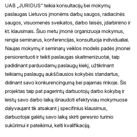
UAB „JURIDUS“ teikia konsultacijų bei mokymų
paslaugas Lietuvos įmonėms darbų saugos, radiacinės
saugos, visuomenės sveikatos, darbo teisės, įdarbinimo ir
kt. klausimais. Šiuo metu įmonė organizuoja mokymus,
rengia seminarus, konferencijas, konsultuoja individualiai.
Naujas mokymų ir seminarų veiklos modelis padės įmonei
persiorentuoti ir teikti paslaugas skaitmenizuotai, taip
padidinant parduodamų paslaugų kiekį, užtikrinant
teikiamų paslaugų aukščiausios kokybės standartus,
didinant savo konkurencingumą bei pajamas rinkoje. Šis
projektas taip pat pagerintų darbuotojų darbo kokybę ir
leistų savo darbo laiką išnaudoti efektyviau mokymuose
dalyvaujant tik atsakant į specifinius klausimus,
darbuotojai galėtų savo laiką skirti geresnio turinio
sukūrimui ir pateikimui, kelti kvalifikaciją.