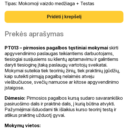
Tipas: Mokomoji vaizdo medžiaga + Testas
Pridėti į krepšelį
Prekės aprašymas
PT013 – pirmosios pagalbos tęstiniai mokymai
skirti
apgyvendinimo paslaugas teikiantiems darbuotojams,
tiesiogiai susijusiems su klientų aptarnavimu ir galintiems
daryti tiesioginę įtaką paslaugų vartotojų sveikatai.
Mokymai suteikia tiek teorinių žinių, tiek praktinių įgūdžių,
kaip suteikti pirmąją pagalbą nelaimės atveju
viešbučiuose, svečių namuose ar kitose apgyvendinimo
įstaigose.
Dėmesio:
Pirmosios pagalbos kursą sudaro savarankiško
pasiruošimo dalis ir praktinė dalis, į kurią būtina atvykti.
Pažymėjimai išduodami tik išlaikius kurso teorinį testą ir
atlikus praktinę užduotį gyvai.
Mokymų vietos: