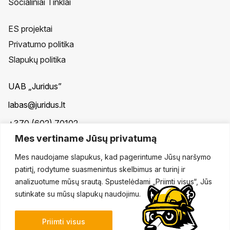
Socialiniai Tinklai
ES projektai
Privatumo politika
Slapukų politika
UAB „Juridus”
labas@juridus.lt
+370 (602) 70102
Mes vertiname Jūsų privatumą
Taikos pr. 30, Klaipėda
Mes naudojame slapukus, kad pagerintume Jūsų naršymo
ES projektų įgyvendinimas
patirtį, rodytume suasmenintus skelbimus ar turinį ir
analizuotume mūsų srautą. Spustelėdami „Priimti visus“, Jūs
sutinkate su mūsų slapukų naudojimu.
Priimti visus