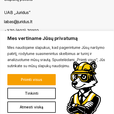
UAB „Juridus”
labas@juridus.lt
+370 (602) 70102
Mes vertiname Jūsų privatumą
Taikos pr. 30, Klaipėda
Mes naudojame slapukus, kad pagerintume Jūsų naršymo
ES projektų įgyvendinimas
patirtį, rodytume suasmenintus skelbimus ar turinį ir
analizuotume mūsų srautą. Spustelėdami „Priimti visus“, Jūs
sutinkate su mūsų slapukų naudojimu.
Priimti visus
Tinkinti
© 2026. Visos teisės saugomos.
Atmesti viską