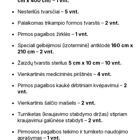
cm x 400 cm
) –
1 vnt.
Nesterilūs tvarsčiai –
5 vnt.
Palaikomas trikampio formos tvarstis –
2 vnt.
Pirmos pagalbos žirklės –
1 vnt.
Speciali gelbėjimosi (izoterminė) antklodė
160 cm x
210 cm
–
2 vnt.
Žaizdų tvarstis sterilus
5 cm x 10 cm
–
10 vnt.
Vienkartinės medicininės pirštinės –
4 vnt.
Pirmos pagalbos kaukė dirbtiniam kvėpavimui –
2
vnt.
Vienkartinis šalčio maišelis –
2 vnt.
Turniketas (kraujavimo stabdymo diržas) stipriam
kraujavimui galūnėse stabdyti –
2 vnt.
Pirmosios pagalbos teikimo ir turniketo naudojimo
aprašymas –
1 vnt.