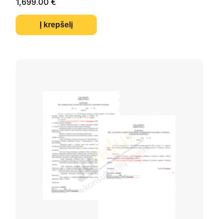
1,699.00
€
Į krepšelį