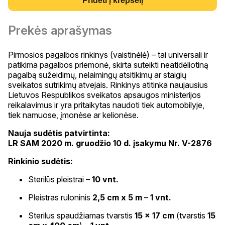
Pridėti į krepšelį
Prekės aprašymas
Pirmosios pagalbos rinkinys (vaistinėlė) – tai universali ir
patikima pagalbos priemonė, skirta suteikti neatidėliotiną
pagalbą sužeidimų, nelaimingų atsitikimų ar staigių
sveikatos sutrikimų atvejais. Rinkinys atitinka naujausius
Lietuvos Respublikos sveikatos apsaugos ministerijos
reikalavimus ir yra pritaikytas naudoti tiek automobilyje,
tiek namuose, įmonėse ar kelionėse.
Nauja sudėtis patvirtinta:
LR SAM 2020 m. gruodžio 10 d. įsakymu Nr. V-2876
Rinkinio sudėtis:
Sterilūs pleistrai –
10 vnt.
Pleistras ruloninis
2,5 cm x 5 m
–
1 vnt.
Sterilus spaudžiamas tvarstis
15 x 17 cm
(tvarstis
15