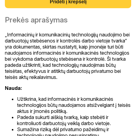
Pridėti į krepšelį
Prekės aprašymas
„Informacinių ir komunikacinių technologijų naudojimo bei
darbuotojų stebėsenos ir kontrolės darbo vietoje tvarka“
yra dokumentas, skirtas nustatyti, kaip įmonėje turi būti
naudojamos informacinės ir komunikacinės technologijos
bei vykdoma darbuotojų stebėsena ir kontrolė. Ši tvarka
padeda užtikrinti, kad technologijų naudojimas būtų
teisėtas, efektyvus ir atitiktų darbuotojų privatumo bei
teisės aktų reikalavimus.
Nauda:
Užtikrina, kad informacinės ir komunikacinės
technologijos būtų naudojamos atsižvelgiant į teisės
aktus ir įmonės politiką.
Padeda sukurti aiškią tvarką, kaip stebėti ir
kontroliuoti darbuotojų veiklą darbo vietoje.
Sumažina riziką dėl privatumo pažeidimų ir
technologijų naudojimo nesusipratimų.