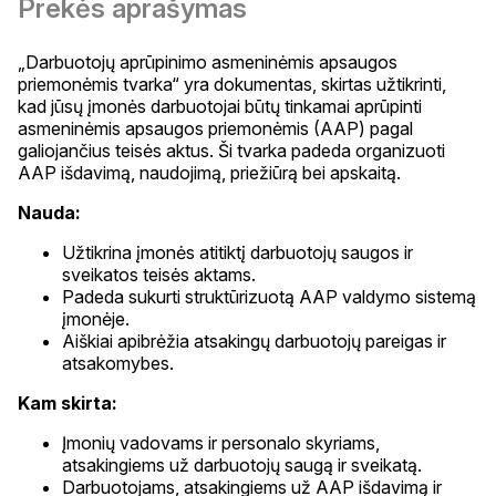
Prekės aprašymas
„Darbuotojų aprūpinimo asmeninėmis apsaugos
priemonėmis tvarka“ yra dokumentas, skirtas užtikrinti,
kad jūsų įmonės darbuotojai būtų tinkamai aprūpinti
asmeninėmis apsaugos priemonėmis (AAP) pagal
galiojančius teisės aktus. Ši tvarka padeda organizuoti
AAP išdavimą, naudojimą, priežiūrą bei apskaitą.
Nauda:
Užtikrina įmonės atitiktį darbuotojų saugos ir
sveikatos teisės aktams.
Padeda sukurti struktūrizuotą AAP valdymo sistemą
įmonėje.
Aiškiai apibrėžia atsakingų darbuotojų pareigas ir
atsakomybes.
Kam skirta:
Įmonių vadovams ir personalo skyriams,
atsakingiems už darbuotojų saugą ir sveikatą.
Darbuotojams, atsakingiems už AAP išdavimą ir