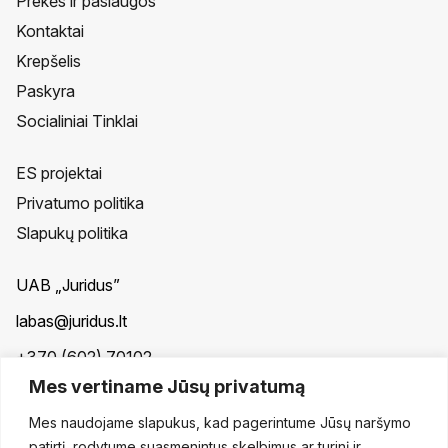
Prekės ir paslaugos
Kontaktai
Krepšelis
Paskyra
Socialiniai Tinklai
ES projektai
Privatumo politika
Slapukų politika
UAB „Juridus”
labas@juridus.lt
+370 (602) 70102
Mes vertiname Jūsų privatumą
Taikos pr. 30, Klaipėda
Mes naudojame slapukus, kad pagerintume Jūsų naršymo
ES projektų įgyvendinimas
patirtį, rodytume suasmenintus skelbimus ar turinį ir