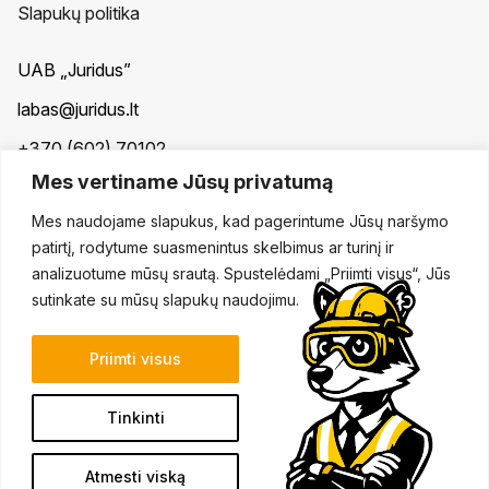
Slapukų politika
UAB „Juridus”
labas@juridus.lt
+370 (602) 70102
Mes vertiname Jūsų privatumą
Taikos pr. 30, Klaipėda
Mes naudojame slapukus, kad pagerintume Jūsų naršymo
ES projektų įgyvendinimas
patirtį, rodytume suasmenintus skelbimus ar turinį ir
analizuotume mūsų srautą. Spustelėdami „Priimti visus“, Jūs
sutinkate su mūsų slapukų naudojimu.
Priimti visus
Tinkinti
© 2026. Visos teisės saugomos.
Atmesti viską