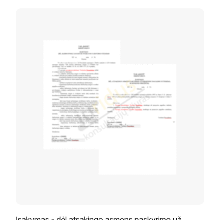
Įsakymas - dėl atsakingo asmens paskyrimo už