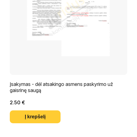
Įsakymas - dėl atsakingo asmens paskyrimo už
gaisrinę saugą
2.50
€
Į krepšelį