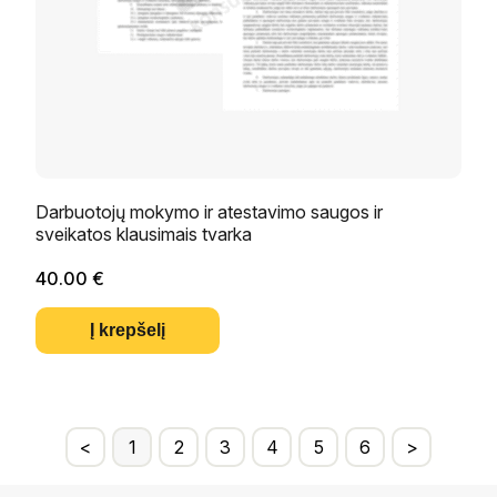
Darbuotojų mokymo ir atestavimo saugos ir
sveikatos klausimais tvarka
40.00
€
Į krepšelį
<
1
2
3
4
5
6
>