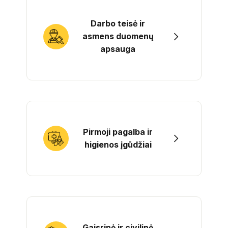
Darbo teisė ir
asmens duomenų
apsauga
Pirmoji pagalba ir
higienos įgūdžiai
Gaisrinė ir civilinė