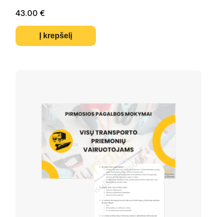
43.00
€
Į krepšelį